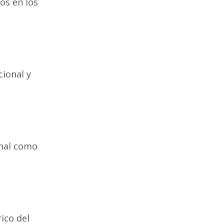
os en los
ional y
onal como
ico del