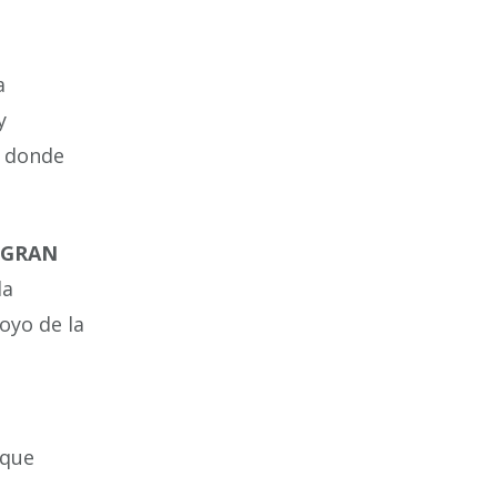
a
y
o donde
E GRAN
la
oyo de la
 que