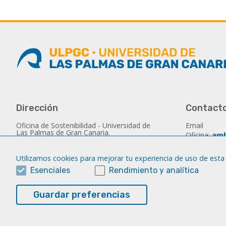
Dirección
Contact
Oficina de Sostenibilidad - Universidad de
Email
Las Palmas de Gran Canaria.
Oficina:
amb
C/Camino de Salvago s/n - Las Palmas de
montserra
Gran Canaria - 35017 - España
Utilizamos cookies para mejorar tu experiencia de uso de esta
Email
Horario de Atención al Público: De lunes a
viernes de 9.00 a 14.00h
Esenciales
Rendimiento y analítica
Dirección:
d
Tlf.: (+34) 
Guardar preferencias