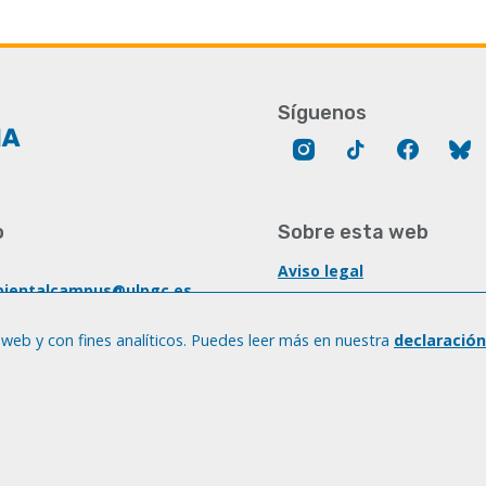
Síguenos
Instagram
Tik
Facebo
B
Tok
o
Sobre esta web
Aviso legal
ientalcampus@ulpgc.es
Cookies
t.betancor@ulpgc.es
 web y con fines analíticos. Puedes leer más en nuestra
Accesibilidad
declaración
.sostenibilidad@ulpgc.es
Transparencia
928 45 7447
© Universidad de Las Palmas de Gran Canaria · ULPGC