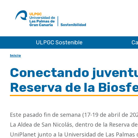
Ir
al
ULPGC
inicio
de
Sostenibilidad
ULPGC Sostenible
Ca
Inicio
Conectando juventud
Reserva de la Biosf
Este pasado fin de semana (17-19 de abril de 2
La Aldea de San Nicolás, dentro de la Reserva de
UniPlanet junto a la Universidad de Las Palmas d