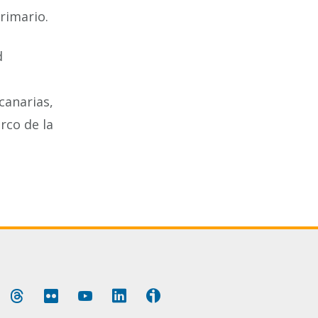
rimario.
d
canarias,
rco de la
ok
luesky
Threads
Flickr
YouTube
LinkedIn
Ivoox