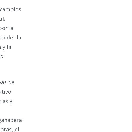
s cambios
al,
por la
tender la
 y la
os
vas de
ativo
ias y
 ganadera
bras, el