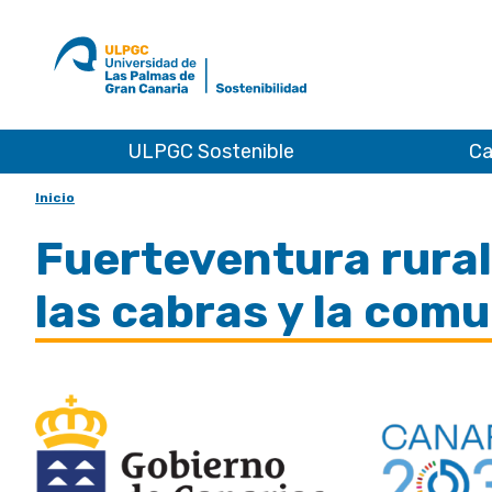
Ir
al
ULPGC
inicio
de
Sostenibilidad
ULPGC Sostenible
Ca
Inicio
Fuerteventura rural:
las cabras y la com