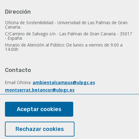
Dirección
Oficina de Sostenibilidad - Universidad de Las Palmas de Gran
Canaria.
C/Camino de Salvago s/n - Las Palmas de Gran Canaria - 35017
- España
Horario de Atención al Público: De lunes a viernes de 9.00 a
14.00h
Contacto
Email Oficina:
ambientalcampus@ulpgc.es
montserrat.betancor@ulpgc.es
Email Dirección:
d.sostenibilidad@ulpgc.es
Tlf.: (+34) 928 45 7447
Aceptar cookies
Sobre esta web
Rechazar cookies