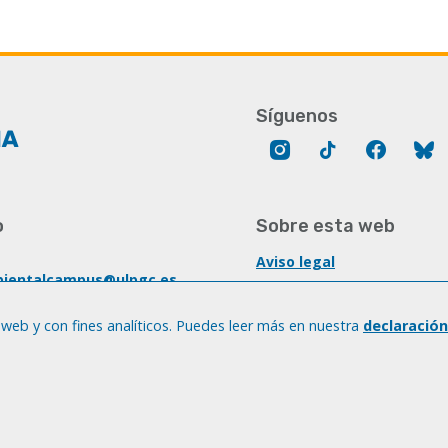
Síguenos
Instagram
Tik
Facebo
B
Tok
o
Sobre esta web
Aviso legal
ientalcampus@ulpgc.es
Cookies
t.betancor@ulpgc.es
 web y con fines analíticos. Puedes leer más en nuestra
Accesibilidad
declaración
.sostenibilidad@ulpgc.es
Transparencia
928 45 7447