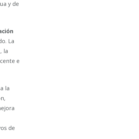
ua y de
ación
o. La
, la
ocente e
a la
ón,
mejora
vos de