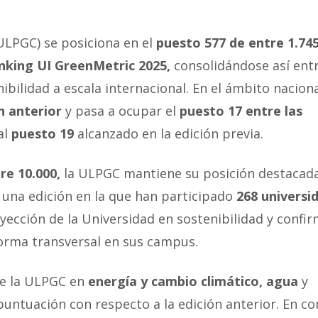
ULPGC) se posiciona en el
puesto 577 de entre 1.74
anking UI GreenMetric 2025,
consolidándose así entr
ilidad a escala internacional. En el ámbito nacional
n anterior
y pasa a ocupar el
puesto 17 entre las
al
puesto 19
alcanzado en la edición previa.
re 10.000,
la ULPGC mantiene su posición destacad
 una edición en la que han participado
268 universi
yección de la Universidad en sostenibilidad y confir
forma transversal en sus campus.
de la ULPGC en
energía y cambio climático, agua
y
untuación con respecto a la edición anterior. En con