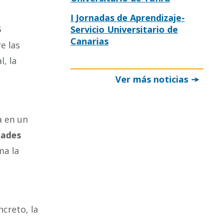
I Jornadas de Aprendizaje-
5
Servicio Universitario de
Canarias
e las
, la
Ver más noticias
a en un
dades
ma la
creto, la