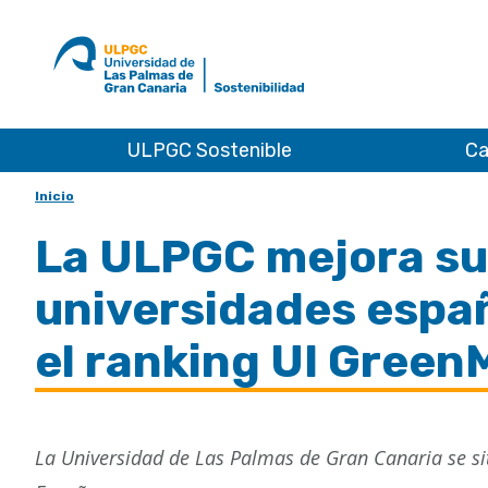
Ir
al
ULPGC
inicio
de
Sostenibilidad
ULPGC Sostenible
Ca
Inicio
La ULPGC mejora su 
universidades espa
el ranking UI Green
La Universidad de Las Palmas de Gran Canaria se si