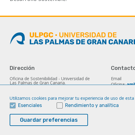
Dirección
Contact
Oficina de Sostenibilidad - Universidad de
Email
Las Palmas de Gran Canaria.
Oficina:
amb
C/Camino de Salvago s/n - Las Palmas de
montserra
Gran Canaria - 35017 - España
Utilizamos cookies para mejorar tu experiencia de uso de esta
Email
Horario de Atención al Público: De lunes a
viernes de 9.00 a 14.00h
Esenciales
Rendimiento y analítica
Dirección:
d
Tlf.: (+34) 
Guardar preferencias