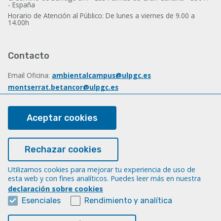
- España
Horario de Atención al Público: De lunes a viernes de 9.00 a
14.00h
Contacto
Email Oficina:
ambientalcampus@ulpgc.es
montserrat.betancor@ulpgc.es
Email Dirección:
d.sostenibilidad@ulpgc.es
Tlf.: (+34) 928 45 7447
Aceptar cookies
Sobre esta web
Rechazar cookies
Aviso legal
Utilizamos cookies para mejorar tu experiencia de uso de
esta web y con fines analíticos. Puedes leer más en nuestra
Cookies
declaración sobre cookies
Accesibilidad
Esenciales
Rendimiento y analítica
Transparencia