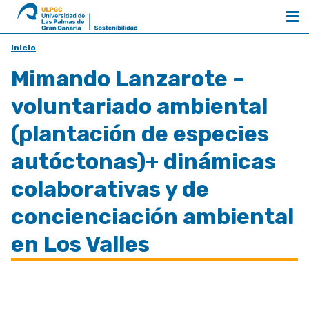
al
ULPGC
inicio
de
Inicio
Sostenibilidad
Mimando Lanzarote –
voluntariado ambiental
(plantación de especies
autóctonas)+ dinámicas
colaborativas y de
concienciación ambiental
en Los Valles