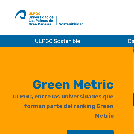
Ir
al
ULPGC
inicio
de
Sostenibilidad
ULPGC Sostenible
Ca
Green Metric
ULPGC, entre las universidades que
forman parte del ranking Green
Metric