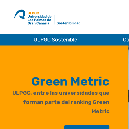
Ir
al
ULPGC
inicio
de
Sostenibilidad
ULPGC Sostenible
Ca
Green Metric
ULPGC, entre las universidades que
forman parte del ranking Green
Metric