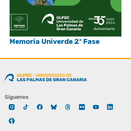
Memoria Univerde 2ª Fase
Síguenos
Instagram
Tik
Facebook
Bluesky
Threads
Flickr
YouTube
LinkedIn
Tok
Ivoox