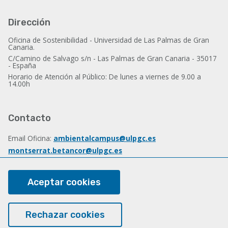
Dirección
Oficina de Sostenibilidad - Universidad de Las Palmas de Gran
Canaria.
C/Camino de Salvago s/n - Las Palmas de Gran Canaria - 35017
- España
Horario de Atención al Público: De lunes a viernes de 9.00 a
14.00h
Contacto
Email Oficina:
ambientalcampus@ulpgc.es
montserrat.betancor@ulpgc.es
Email Dirección:
d.sostenibilidad@ulpgc.es
Tlf.: (+34) 928 45 7447
Aceptar cookies
Rechazar cookies
Sobre esta web